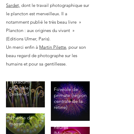
Sardet,
dont le travail photographique sur
Life
Sciences
le plancton est merveilleux. Il a
Hanen
Super
notamment publié le très beau livre »
Khabou
Resolution
Dr. Kif
Plancton : aux origines du vivant »
Vision
Microscopy
Liakath-Ali
(Editions Ulmer, Paris).
Institute
Nottingham,
King’s
Un merci enfin à
Martin Pilette
, pour son
Department
United
Phil Gates
College
of
beau regard de photographe sur les
Kingdom
(Durham
London
Therapeutics
humains et pour sa gentillesse.
Country
Centre for
Coupe
Paris,
Diarist,
Stem Cells
transversale de
France
Christian
Gabriel
United
Traxacum
&
Sardet
Fernández
officinale
Kingdom)
Fovéole de
Regenerative
Fondateur
(pissenlit)
Fernández
primate (région
Medicine
Coupe au
et directeur
centrale de la
Jorge
London,
microscope
rétine)
de
Alberto
d’un brin
United
recherche
d’herbe de
Kingdom
Evan
Fleur de quatre
émérite du
marram.
heures
Darling
Laboratoire
Dr.
Nerfs (en vert)
(Mirabilis